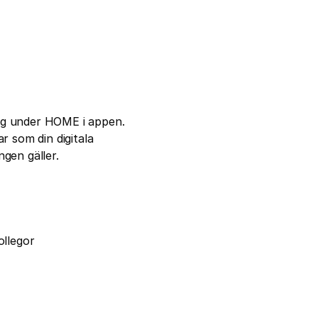
ng under HOME i appen. 
 som din digitala 
ngen gäller.
llegor 