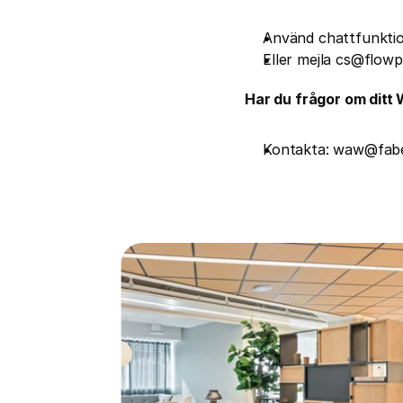
Använd chattfunktio
Eller mejla cs@flow
Har du frågor om dit
Kontakta: waw@fab