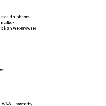
g med din jobbmejl.
 mailbox.
 på din 
webbrowser
en.
ag, WAW Hammarby 