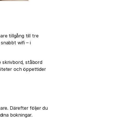
tillgång till tre 
abbt wifi – i 
 skrivbord, ståbord 
teter och öppettider 
e. Därefter följer du 
ina bokningar. 