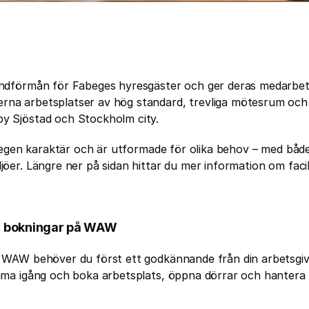
dförmån för Fabeges hyresgäster och ger deras medarbetare 
 arbetsplatser av hög standard, trevliga mötesrum och sn
 Sjöstad och Stockholm city.
 egen karaktär och är utformade för olika behov – med både
er. Längre ner på sidan hittar du mer information om facili
a bokningar på WAW
WAW behöver du först ett godkännande från din arbetsgivar
ma igång och boka arbetsplats, öppna dörrar och hantera d