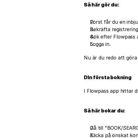
Så här gör du:
Först får du en inbju
Bekräfta registrerin
Sök efter Flowpass ap
Logga in.
Nu är du redo att göra 
DIn första bokning
I Flowpass app hitta
Så här bokar du:
Gå till "BOOK/SEARCH
Klicka på önskat k