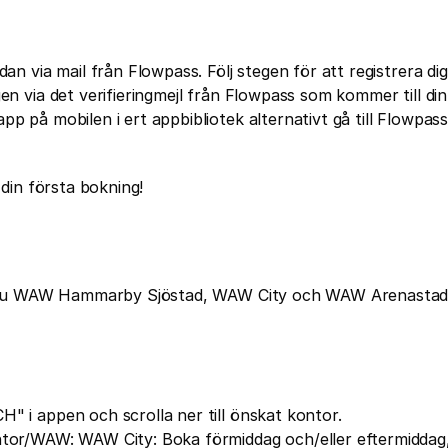
dan via mail från Flowpass. Följ stegen för att registrera di
gen via det verifieringmejl från Flowpass som kommer till din
p på mobilen i ert appbibliotek alternativt gå till Flowpass
din första bokning!
r du WAW Hammarby Sjöstad, WAW City och WAW Arenastad
" i appen och scrolla ner till önskat kontor.
ontor/WAW: WAW City: Boka förmiddag och/eller eftermidd