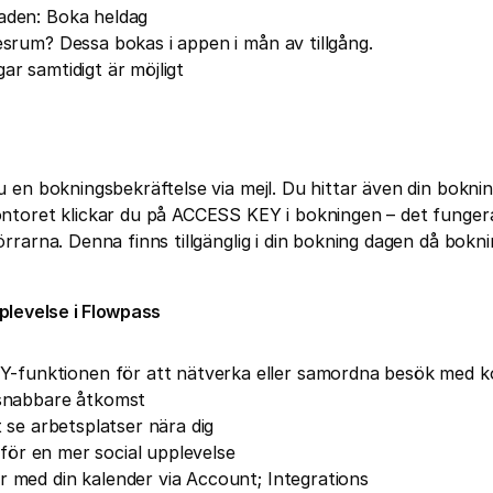
aden: Boka heldag
esrum? Dessa bokas i appen i mån av tillgång.
ar samtidigt är möjligt
u en bokningsbekräftelse via mejl. Du hittar även din bokni
ntoret klickar du på ACCESS KEY i bokningen – det fungerar
rrarna. Denna finns tillgänglig i din bokning dagen då bokni
plevelse i Flowpass
unktionen för att nätverka eller samordna besök med ko
 snabbare åtkomst
t se arbetsplatser nära dig
ld för en mer social upplevelse
 med din kalender via Account; Integrations