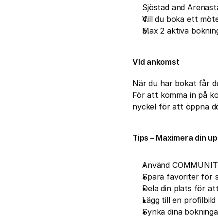
Sjöstad and Arenast
Vill du boka ett möt
Max 2 aktiva bokning
VId ankomst
När du har bokat får d
För att komma in på ko
nyckel för att öppna dö
Tips – Maximera din up
Använd COMMUNITY-f
Spara favoriter för
Dela din plats för at
Lägg till en profilbi
Synka dina bokningar